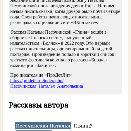
Желание стать писателем появилось у Натальи
Песочинской после рождения дочки Лисы. Наталья
начала писать сказки, когда дочери было почти четыре
года. Свои работы начинающая писательница
размещала в социальной сети «ВКонтакте».
Рассказ Натальи Песочинской «Глина» вошёл в
сборник «Полоски света», выпущенный
издательством «Волчок» в 2022 году. Это первый
рассказ писательницы, ориентированный на детей
постарше. Произведение попало в короткий список
третьего фестиваля короткого рассказа «Кора» в
номинации «Зависть».
Про писателя на «ПроДетЛит»
https://prodetlit.ru/index.php/
Песочинская_Наталья_Анатольевна
Рассказы автора
Песочинская Наталья
. Глина //