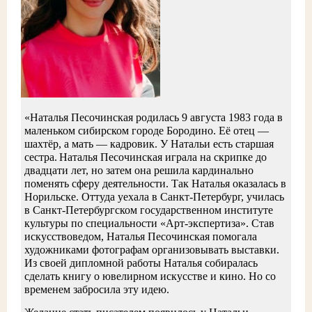
Полоски света: сборник
рассказов. Вып.12 - Москва:
Волчок, 2022.- 96 с.- (Рассказы
«Наталья Песочинская родилась 9 августа 1983 года в
Волчка). - Текст:
маленьком сибирском городе Бородино. Её отец —
непосредственный. «...
шахтёр, а мать — кадровик. У Натальи есть старшая
сестра.
Наталья Песочинская играла на скрипке до
двадцати лет, но затем она решила кардинально
поменять сферу деятельности. Так Наталья оказалась в
Норильске. Оттуда уехала в Санкт-Петербург, училась
в Санкт-Петербургском государственном институте
культуры по специальности «Арт-экспертиза». Став
искусствоведом, Наталья Песочинская помогала
художниками фотографам организовывать выставки.
Из своей дипломной работы Наталья собиралась
сделать книгу о ювелирном искусстве и кино. Но со
временем забросила эту идею.