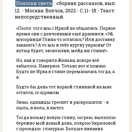
Полоски света
:
сборник рассказов, вып.
12. - Москва: Волчок, 2022.- С.11- 18.- Текст:
непосредственный.
«После того мы с Иркой не общались. Первое
время они с девчонками ещё дразнили: «Эй,
мусорница! Глина-то осталась? Или доставку
заказать? А то мы и тебе куртку украсим! От
кутюр будет, эксклюзив, мейд ин глина!».
Но, как и говорила Женька, вскоре всё
забылось. Наверное. Только вот я помню.
Будто не Ирка в глине перемазалась тогда, а
я.
Будто бы день тот коркой глиняной на мне
остался, со шрамом.
Знаю, однажды треснет и раскрошится - в
пыль, в ноль, в ничто.
Тогда возьму новую глину, согрею, вылеплю
бережно мой новый день, покрою бирюзовой
с проседью глазурью. Больше никаких