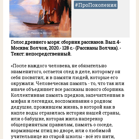
#ПроПоколения
Голос древнего моря: сборник рассказов. Вып.4-
Москва: Волчок, 2020.- 128 с.- (Рассказы Волчка)
. -
Текст: непосредственный.
«После каждого человека, не обязательно
знаменитого, остается след в деле, которому он
себя посвятил, и в памяти людей, которые его
окружали. Человеческая память - то, что так или
иначе объединяет все рассказы нового сборника.
Коллективная память предков, запечатленная в
мифах и легендах, воспоминания о родном
дедушке, прожившем жизнь, в которой как в
капле воды отразилась история нашей страны,
или о бабушке, которая жила наперекор
общепринятым правилам, память о соседе,
кормившем птиц во дворе, или о любимой
учительнице из старой школы - всё это нити,