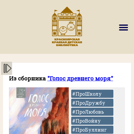
Из сборника
"Голос древнего моря"
#ПроШколу
#ПроДружбу
#ПроЛюбовь
#ПроВойну
#ПроБуллинг