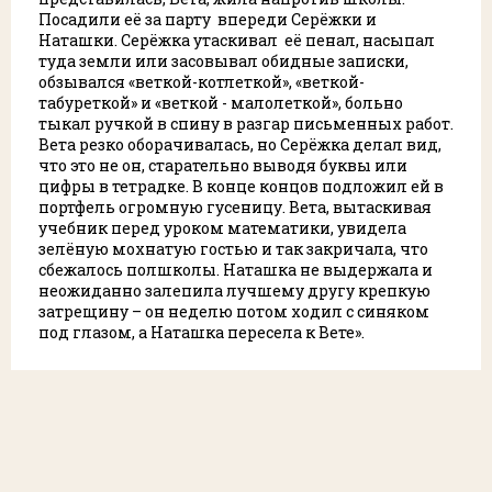
Посадили её за парту впереди Серёжки и
Наташки. Серёжка утаскивал её пенал, насыпал
туда земли или засовывал обидные записки,
обзывался «веткой-котлеткой», «веткой-
табуреткой» и «веткой - малолеткой», больно
тыкал ручкой в спину в разгар письменных работ.
Вета резко оборачивалась, но Серёжка делал вид,
что это не он, старательно выводя буквы или
цифры в тетрадке. В конце концов подложил ей в
портфель огромную гусеницу. Вета, вытаскивая
учебник перед уроком математики, увидела
зелёную мохнатую гостью и так закричала, что
сбежалось полшколы. Наташка не выдержала и
неожиданно залепила лучшему другу крепкую
затрещину – он неделю потом ходил с синяком
под глазом, а Наташка пересела к Вете».