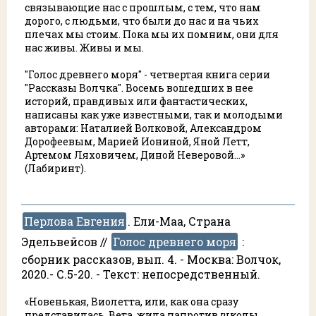
связывающие нас с прошлым, с тем, что нам
дорого, с людьми, что были до нас и на чьих
плечах мы стоим. Пока мы их помним, они для
нас живы. Живы и мы.
"Голос древнего моря" - четвертая книга серии
"Рассказы Волчка". Восемь вошедших в нее
историй, правдивых или фантастических,
написаны как уже известными, так и молодыми
авторами: Наталией Волковой, Александром
Дорофеевым, Марией Иониной, Яной Летт,
Артемом Ляховичем, Диной Неверовой...»
(Лабиринт).
Перлова Евгения
. Ели-Маа, Страна
Эдельвейсов //
Голос древнего моря
:
сборник рассказов, вып. 4. - Москва: Волчок,
2020.- С.5-20. - Текст: непосредственный.
«Новенькая, Виолетта, или, как она сразу
представилась, Вета, жила напротив школы.