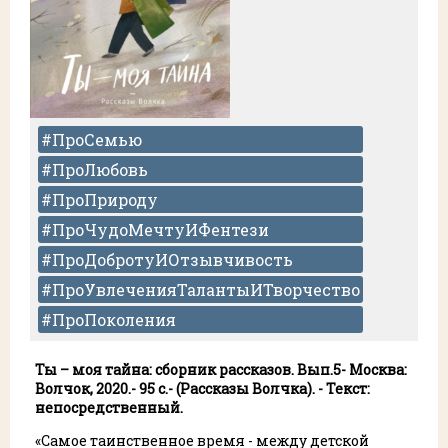
#ПроСемью
#ПроЛюбовь
#ПроПрироду
#ПроЧудоМечтуИФентези
#ПроДобротуИОтзывчивость
#ПроУвлеченияТалантыИТворчество
#ПроПоколения
Ты – моя тайна: сборник рассказов. Вып.5- Москва:
Волчок, 2020.- 95 с.- (Рассказы Волчка)
. - Текст:
непосредственный.
«Самое таинственное время - между детской