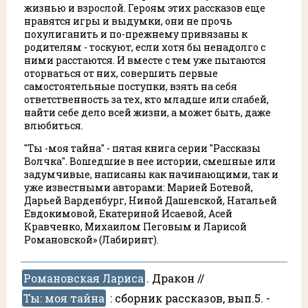
жизнью и взрослой. Героям этих рассказов еще
нравятся игры и выдумки, они не прочь
похулиганить и по-прежнему привязаны к
родителям - тоскуют, если хотя бы ненадолго с
ними расстаются. И вместе с тем уже пытаются
оторваться от них, совершить первые
самостоятельные поступки, взять на себя
ответственность за тех, кто младше или слабей,
найти себе дело всей жизни, а может быть, даже
влюбиться.
"Ты -моя тайна" - пятая книга серии "Рассказы
Волчка". Вошедшие в нее истории, смешные или
задумчивые, написаны как начинающими, так и
уже известными авторами: Марией Ботевой,
Дарьей Варденбург, Ниной Дашевской, Натальей
Евдокимовой, Екатериной Исаевой, Асей
Кравченко, Михаилом Пеговым и Ларисой
Романовской» (Лабиринт).
Романовская Лариса
. Дракон //
Ты: моя тайна
:
сборник рассказов, вып.5. -