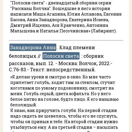
"Полоски света" - двенадцатый сборник серии
"Рассказы Волчка". Вошедшие в него истории
написали Маша Агапина, Юлия Асланова, Евгения
Басова, Анна Занадворова, Екатерина Исаева,
Дмитрий Ищенко, Ася Кравченко, Антонина
Малышева и Наталья Песочинская» (Лабиринт).
Занадворова Анна
. Клад племени
белолицых //
Полоски света
:
сборник
рассказов, вып. 12. - Москва: Волчок, 2022.-
С.76-83.- Текст: непосредственный.
«Я делаю уроки и смотрю в окно. Ко мне часто
прилетает голубь, ходит там за стеклом, стучит
коготками по узкому подоконнику, смотрит на
меня. Голубь серый, цвета асфальта. Но у него
белое пятно на голове, будто лицо. Я его называю
белолицый.
Я знаю, как приручить голубя. На первой стадии
надо сидеть не шевелясь, чтобы его не спугнуть,
чтобы он привык к тебе. На второй стадии нужно
улыбнуться ему. А на третьей стадии – насыпать