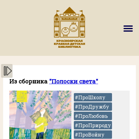
Из сборника
"Полоски света"
#ПроШколу
#ПроДружбу
#ПроЛюбовь
#ПроПрироду
#ПроВойну