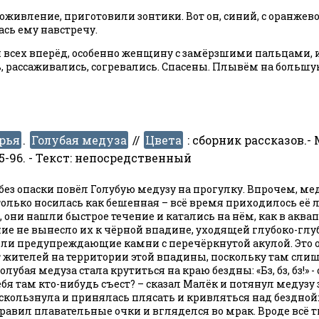
оживление, приготовили зонтики. Вот он, синий, с оранжев
сь ему навстречу.
 всех вперёд, особенно женщину с замёрзшими пальцами, и
, рассаживались, согревались. Спасены. Плывём на большу
рья
.
Голубая медуза
//
Цвета
:
сборник рассказов.-
75-96. - Текст: непосредственный
без опаски повёл Голубую медузу на прогулку. Впрочем, ме
только носилась как бешенная – всё время приходилось её л
 они нашли быстрое течение и катались на нём, как в аквапа
ие не вынесло их к чёрной впадине, уходящей глубоко-глуб
яли предупреждающие камни с перечёркнутой акулой. Это о
жителей на территории этой впадины, поскольку там слиш
олубая медуза стала крутиться на краю бездны: «Бз, бз, бз!» -
тебя там кто-нибудь съест? – сказал Малёк и потянул медузу
скользнула и принялась плясать и кривляться над бездной:
авил плавательные очки и вгляделся во мрак. Вроде всё ти