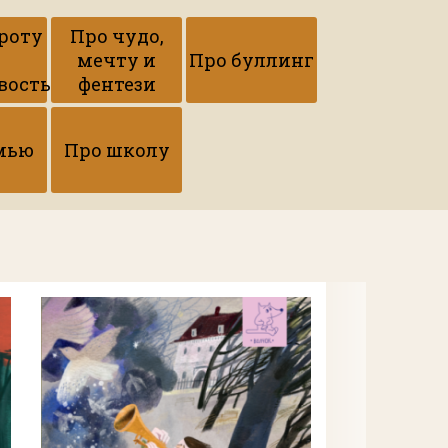
роту
Про чудо,
мечту и
Про буллинг
вость
фентези
мью
Про школу