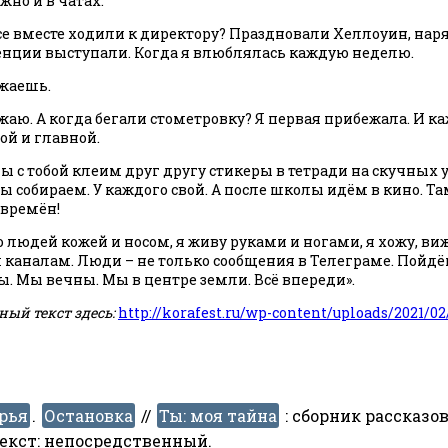
ожно и в чатах.
все вместе ходили к директору? Праздновали Хеллоуин, на
енции выступали. Когда я влюблялась каждую неделю.
лжаешь.
жаю. А когда бегали стометровку? Я первая прибежала. И к
ой и главной.
мы с тобой клеим друг другу стикеры в тетради на скучных у
 собираем. У каждого свой. А после школы идём в кино. Та
 времён!
 людей кожей и носом, я живу руками и ногами, я хожу, в
 каналам. Люди – не только сообщения в Телеграме. Пойд
. Мы вечны. Мы в центре земли. Всё впереди».
ый текст здесь
:
http://korafest.ru/wp-content/uploads/2021
рья
.
Остановка
//
Ты: моя тайна
:
сборник рассказов, 
 Текст: непосредственный.