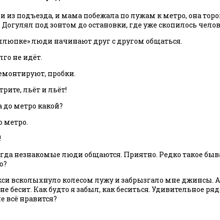
из подъезда, и мама побежала по лужам к метро, она тороп
 Догулял под зонтом до остановки, где уже скопилось челове
шлюпке» люди начинают друг с другом общаться.
лго не идёт.
ремонтируют, пробки.
трите, льёт и льёт!
 а до метро какой?
о метро.
!
гда незнакомые люди общаются. Приятно. Редко такое быва
ю?
кси всколыхнуло колесом лужу и забрызгало мне джинсы. А
не бесит. Как будто я забыл, как беситься. Удивительное ряд
е всё нравится?