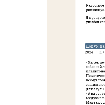
Радостное 
распахнула
Я пропусти
улыбались
Доцук Да
2024. – С.
«Малёк не 
забавной, 
планктона,
Пока течен
всюду сто
защищают 
для акул. Г
- А вдруг 
медуза вы
Малёк попр