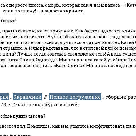
сь с первого класса, с игры, которая так и называлась – «Кат
 хлоп по плечу! – и радостно кричит:
я Олина!
прямо скажем, не из приятных. Как будто гадкого слизняка
бавиться, не скинуть. Нужно обязательно на кого-то другого 
бы ни за что не согласилась учиться в одном классе с Катей
 страшно. А если представить, что в столовой плохо помоют
о пила? Лучше тогда совсем в столовке не есть! А ведь су
ась Катя Олина. Однажды Мише попался такой учебник. Та
лана зловещая надпись: «Катя Олина». Миша аж побледнел ве
рья
.
Экранчики
//
Полное погружение
:
сборник расс
8-73. - Текст: непосредственный.
вообще нужна школа?
тивостояния. Помнишь, как мы учились конфликтовать на д