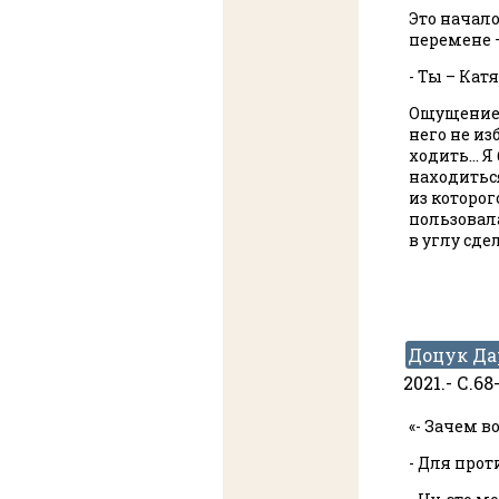
Это начало
перемене –
- Ты – Кат
Ощущение, 
него не из
ходить… Я 
находиться
из которог
пользовал
в углу сде
Доцук Да
2021.- С.6
«- Зачем 
- Для про