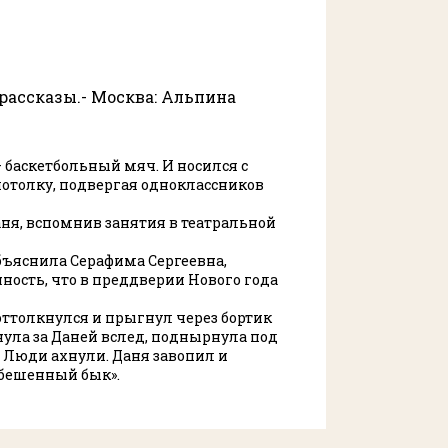
рассказы.- Москва: Альпина
– баскетбольный мяч. И носился с
 потолку, подвергая одноклассников
 Даня, вспомнив занятия в театральной
объяснила Серафима Сергеевна,
нность, что в преддверии Нового года
оттолкнулся и прыгнул через бортик
хнула за Даней вслед, поднырнула под
о. Люди ахнули. Даня завопил и
 бешенный бык».