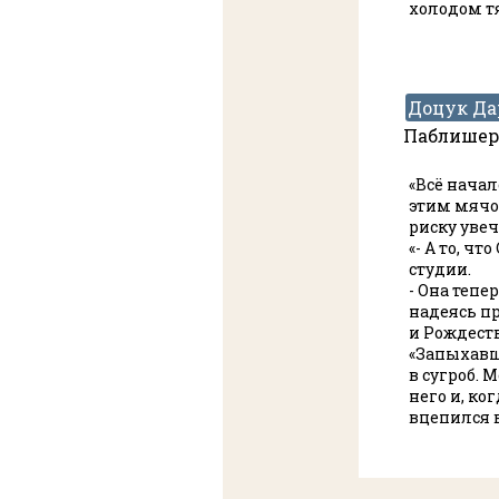
холодом тя
Доцук Да
Паблишер. 
«Всё начал
этим мячом
риску уве
«- А то, ч
студии.
- Она тепе
надеясь пр
и Рождеств
«Запыхавши
в сугроб. 
него и, ко
вцепился в