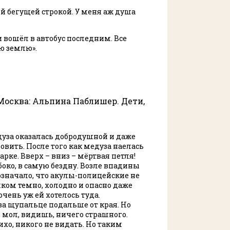
ой бегущей строкой. У меня аж душа
 вошёл в автобус последним. Все
ю землю».
 Москва: Альпина Паблишер. Дети,
дуза оказалась добродушной и даже
овить. После того как медуза наелась
рке. Вверх – вниз – мёртвая петля!
око, в самую бездну. Возле впадины
значало, что акулы-полицейские не
ком темно, холодно и опасно даже
 очень уж ей хотелось туда.
 за щупальце подальше от края. Но
 мол, видишь, ничего страшного.
хо, никого не видать. Но таким