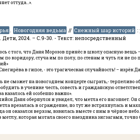
нет оттуда…».
рья
.
Новогодняя ведьма
//
Снежный шар историй
:
Дети, 2024. – С.9-30. - Текст: непосредственный
ось с того, что Даня Морозов принёс в школу опасную вещь 
 по коридору, стуча им по полу, по стенам и чуть ли не по
чий»
то Снегирёва в гипсе, - это трагическая случайность! – изрёк
рь не сможет на новогоднем концерте сыграть,- терпеливо 
обудить в ученике честь, совесть и гражданскую ответстве
а казалось ей особенно важно».
йся Даня обернулся и увидел, что метла его нагоняет. Он 
Метла врезалась в ограждение, но тут же встряхнулась и ма
гда он оказался верхом, взвилась вместе с ним в чёрное неб
 метлу, которая мотала своего наездника зигзагами, точно