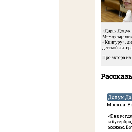
«Дарья Доцук 
Международно
Чертополох
«Книгуру», ди
детской литер
рассказов
Волчок, 2020
Про автора н
Волчк
непоср
Рассказ
Доцук Да
Москва: Во
«Я никогда
и бутербро
можем. Вот