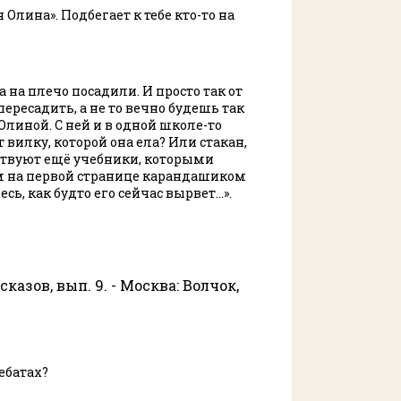
я Олина». Подбегает к тебе кто-то на
 на плечо посадили. И просто так от
пересадить, а не то вечно будешь так
 Олиной. С ней и в одной школе-то
 вилку, которой она ела? Или стакан,
ществуют ещё учебники, которыми
м на первой странице карандашиком
сь, как будто его сейчас вырвет…».
казов, вып. 9. - Москва: Волчок,
ебатах?