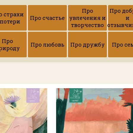
Про
Про доб
о страхи
Про счастье
увлечения и
и
 потери
творчество
отзывчи
Про
Про любовь
Про дружбу
Про се
рироду