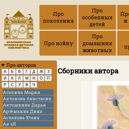
Про
Про
Пр
особенных
поколения
и
детей
Про
Про войну
домашних
п
животных
Про авторов
Сборники автора
А
Б
В
Г
Д
Ж
З
И
К
Л
М
Н
О
П
Р
С
У
Ф
Ч
Агапина Мария
Антонова Анастасия
Антошкина Дарья
Артёмкина Дина
Асланова Юлия
Ая эН