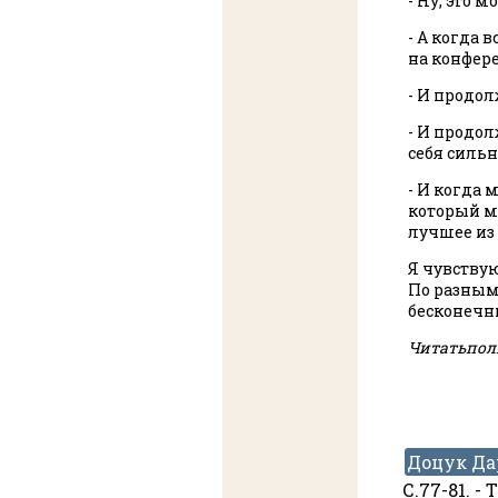
- Ну, это м
- А когда 
на конфер
- И продо
- И продол
себя сильн
- И когда 
который мы
лучшее из
Я чувствую
По разным
бесконечны
Читатьполн
Доцук Да
С.77-81. -