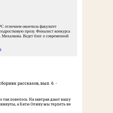
 РС отличием окончила факультет
дростковую прозу. Финалист конкурса
Ты – моя тайна: сборник
. Михалкова. Ведет блог о современной
Цвета: сб
рассказов. Вып.5- Москва:
Дарья Доцу
Волчок, 2020.- 95 с.- (Рассказы
а
Валя Фил
Волчка). - Текст:
Романовская
непосредственный. «С...
сборник рассказов, вып. 6. -
 так повелось. На завтрак дают кашу
каникулы, а Катю Олину мы терпеть не