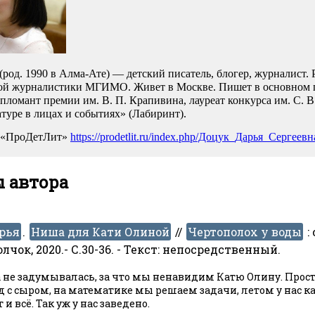
(род. 1990 в Алма-Ате) — детский писатель, блогер, журналист.
й журналистики МГИМО. Живет в Москве. Пишет в основном по
 у воды: сборник
Полное погружение: сборник
пломант премии им. В. П. Крапивина, лауреат конкурса им. С. В
атуре в лицах и событиях» (Лабиринт).
. Вып.6- Москва:
рассказов. Вып.9-Москва:
.- 111 с.- (Рассказы
Волчок, 2021.-95 с.-(Рассказы
а «ПроДетЛит»
https://prodetlit.ru/index.php/Доцук_Дарья_Сергеевн
а). - Текст:
Волчка). - Текст:
едственный...
непосредственный. «П...
ы автора
рья
.
Ниша для Кати Олиной
//
Чертополох у воды
:
лчок, 2020.- С.30-36. - Текст: непосредственный.
 не задумывалась, за что мы ненавидим Катю Олину. Просто
д с сыром, на математике мы решаем задачи, летом у нас 
 и всё. Так уж у нас заведено.