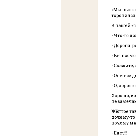
«Мы вышли 
торопился.
В нашей «
- Что-то до
- Дороги 
- Вы посмо
- Скажите,
- Они все д
- О, хорошо
Хорошо, ко
не замеча
Жёлтое та
почему-то 
почему мн
- Едет!!!