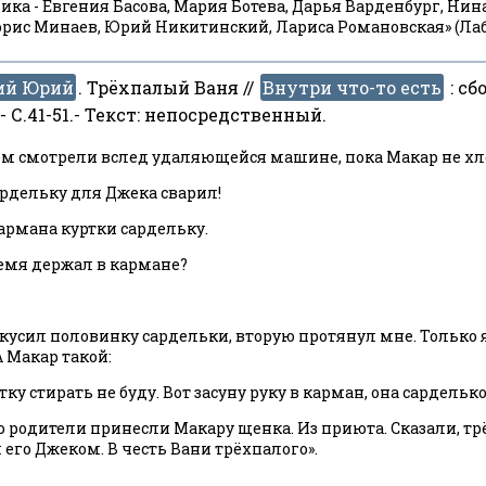
ика - Евгения Басова, Мария Ботева, Дарья Варденбург, Ни
орис Минаев, Юрий Никитинский, Лариса Романовская» (Ла
ий Юрий
. Трёхпалый Ваня //
Внутри что-то есть
:
сбо
.- С.41-51.- Текст: непосредственный.
м смотрели вслед удаляющейся машине, пока Макар не хло
сардельку для Джека сварил!
кармана куртки сардельку.
время держал в кармане?
кусил половинку сардельки, вторую протянул мне. Только я н
А Макар такой:
ртку стирать не буду. Вот засуну руку в карман, она сардель
 родители принесли Макару щенка. Из приюта. Сказали, тр
 его Джеком. В честь Вани трёхпалого».