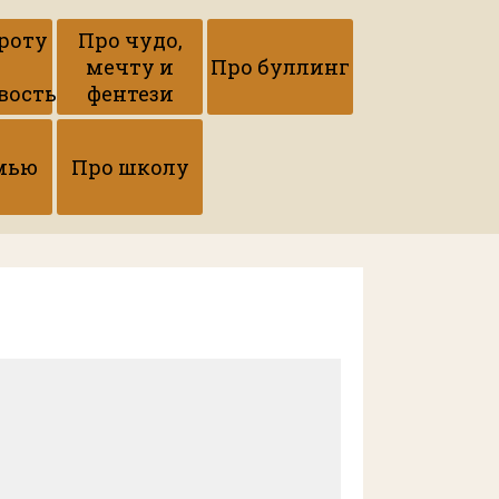
роту
Про чудо,
мечту и
Про буллинг
вость
фентези
мью
Про школу