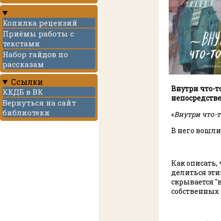
Копилка рецензий
Приёмы работы с
текстами
Набор гайдов по
рассказам
Ссылки
Внутри что-то
ККДБ в ВК
непосредств
Вернуться на сайт
библиотеки
«
Внутри что-т
В него вошли
Как описать, 
делиться эти
скрывается "
собственных 