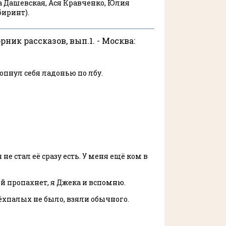
на Дашевская, Ася Кравченко, Юлия
биринт).
рник рассказов, вып.1. - Москва:
пнул себя ладонью по лбу.
е стал её сразу есть. У меня ещё ком в
кой пропахнет, я Джека и вспомню.
ёхпалых не было, взяли обычного.