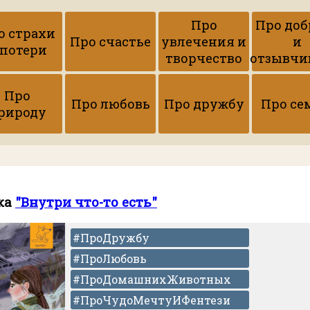
Про
Про доб
о страхи
Про счастье
увлечения и
и
 потери
творчество
отзывчи
Про
Про любовь
Про дружбу
Про се
рироду
ка
"Внутри что-то есть"
#ПроДружбу
#ПроЛюбовь
#ПроДомашнихЖивотных
#ПроЧудоМечтуИФентези