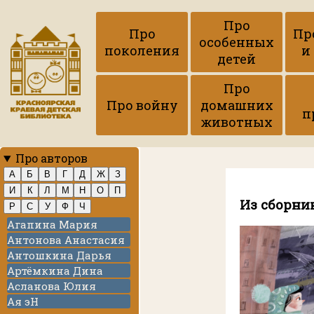
Про
Про
Пр
особенных
поколения
и
детей
Про
Про войну
домашних
п
животных
Про авторов
А
Б
В
Г
Д
Ж
З
И
К
Л
М
Н
О
П
Из сборни
Р
С
У
Ф
Ч
Агапина Мария
Антонова Анастасия
Антошкина Дарья
Артёмкина Дина
Асланова Юлия
Ая эН