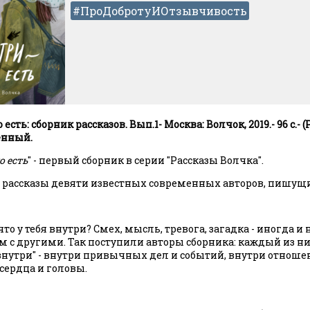
#ПроДобротуИОтзывчивость
 есть: сборник рассказов. Вып.1- Москва: Волчок, 2019.- 96 с.-
енный.
о есть
" - первый сборник в серии "Рассказы Волчка".
 рассказы девяти известных современных авторов, пишущи
что у тебя внутри? Смех, мысль, тревога, загадка - иногда и
м с другими. Так поступили авторы сборника: каждый из ни
внутри" - внутри привычных дел и событий, внутри отнош
сердца и головы.