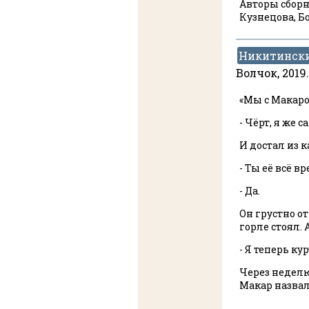
Авторы сборн
Кузнецова, Б
Никитинск
Волчок, 2019
«Мы с Макаро
- Чёрт, я же 
И достал из 
- Ты её всё 
- Да.
Он грустно от
горле стоял. 
- Я теперь ку
Через неделю
Макар назвал